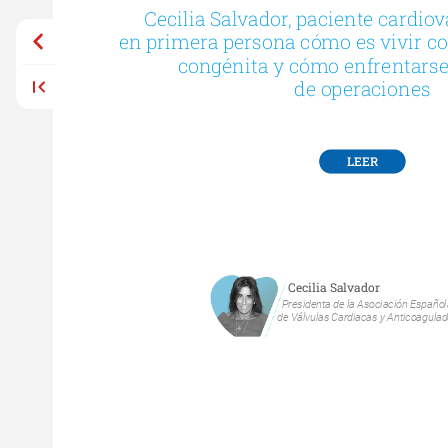
Cecilia
Salvador,
paciente
cardiov
en
primera
persona
cómo
es
vivir
c
congénita
y
cómo
enfrentars
de
operaciones
LEER
Cecilia
Salvador
Presidenta
de
la
Asociación
Español
de
Válvulas
Cardiacas
y
Anticoagula