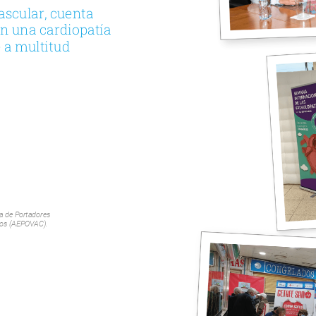
ascular,
cuenta
on
una
cardiopatía
e
a
multitud
a
de
Portadores
dos
(AEPOVAC).