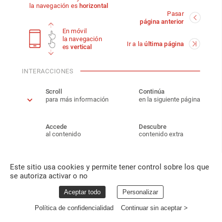
la
navegación
es
horizontal
Pasar
página
anterior
En
móvil
la
navegación
Ir
a
la
última
página
es
vertical
INTERACCIONES
Scroll
Continúa
para
más
información
en
la
siguiente
página
Accede
Descubre
LEER
al
contenido
contenido
extra
Este sitio usa cookies y permite tener control sobre los que
se autoriza activar o no
Aceptar todo
Personalizar
Política de confidencialidad
Continuar sin aceptar >